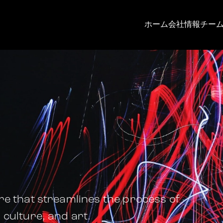
ホーム
会社情報
チー
ure that streamlines the process of
 culture, and art.