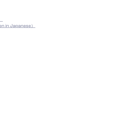
e）
n in Japanese）