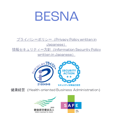
BESNA
プライバシーポリシー（Privacy Policy written in
Japanese）
情報セキュリティー方針（Information Security Policy
written in Japanese）
健康経営（Health-oriented Business Administration）