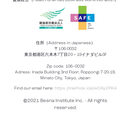
健康経営（Health-oriented Business Administration）
住所（Address in Japanese）
〒106-0032
東京都港区六本木7丁目20－19イナダビル3F
Zip code: 106–0032
Adress: Inada Building 3rd Floor, Roppongi 7-20-19,
Minato City, Tokyo, Japan
Find our email here:
https://mailhide.io/e/wOAyVPK4
©2021 Besna Institute Inc. - All rights
reserved.