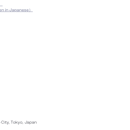
e）
n in Japanese）
 City, Tokyo, Japan