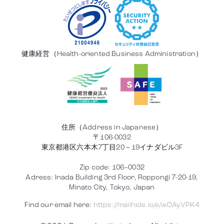
健康経営（Health-oriented Business Administration）
住所（Address in Japanese）
〒106-0032
東京都港区六本木7丁目20－19イナダビル3F
Zip code: 106–0032
Adress: Inada Building 3rd Floor, Roppongi 7-20-19,
Minato City, Tokyo, Japan
Find our email here:
https://mailhide.io/e/wOAyVPK4