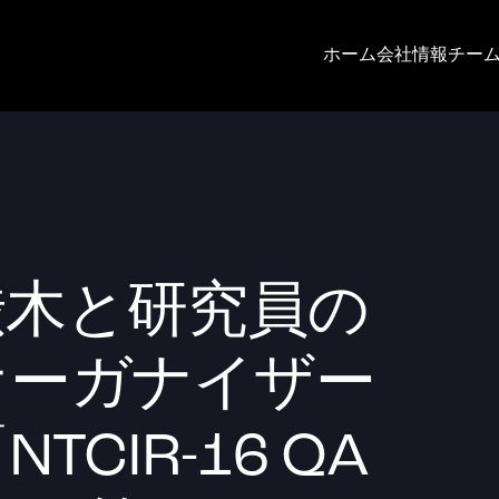
ホーム
会社情報
チー
渋木と研究員の
オーガナイザー
CIR-16 QA