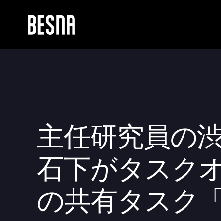
主任研究員の
石下がタスク
の共有タスク「NT