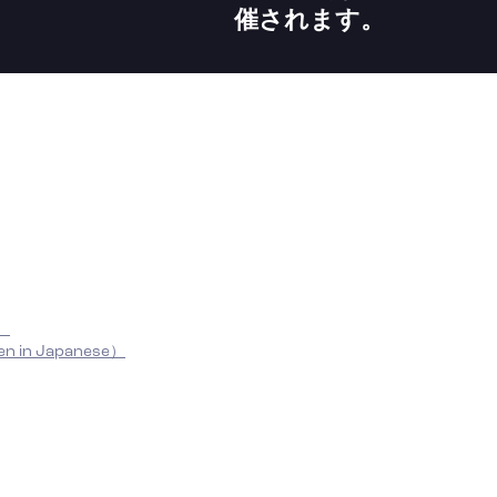
催されます。
e）
n in Japanese）