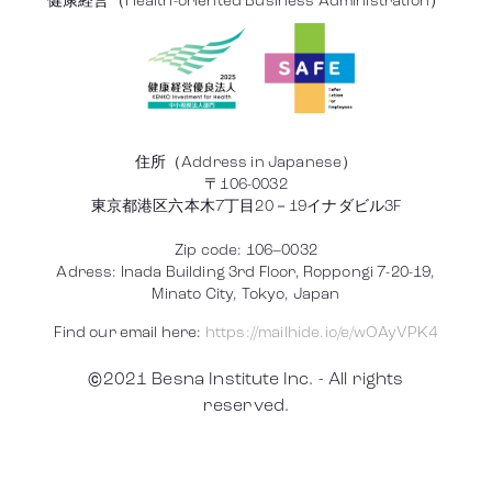
健康経営（Health-oriented Business Administration）
住所（Address in Japanese）
〒106-0032
東京都港区六本木7丁目20－19イナダビル3F
Zip code: 106–0032
Adress: Inada Building 3rd Floor, Roppongi 7-20-19,
Minato City, Tokyo, Japan
Find our email here:
https://mailhide.io/e/wOAyVPK4
©2021 Besna Institute Inc. - All rights
reserved.