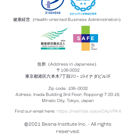
健康経営（Health-oriented Business Administration）
住所（Address in Japanese）
〒106-0032
東京都港区六本木7丁目20－19イナダビル3F
Zip code: 106–0032
Adress: Inada Building 3rd Floor, Roppongi 7-20-19,
Minato City, Tokyo, Japan
Find our email here:
https://mailhide.io/e/wOAyVPK4
©2021 Besna Institute Inc. - All rights
reserved.