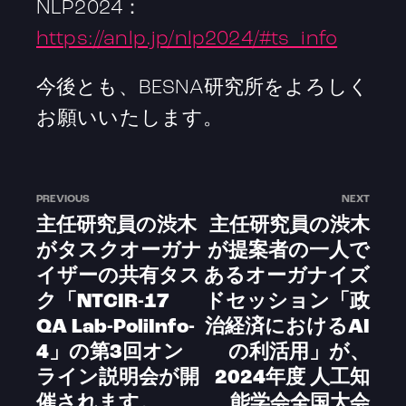
NLP2024：
https://anlp.jp/nlp2024/#ts_info
今後とも、BESNA研究所をよろしく
お願いいたします。
PREVIOUS
NEXT
主任研究員の渋木
主任研究員の渋木
がタスクオーガナ
が提案者の一人で
イザーの共有タス
あるオーガナイズ
ク「NTCIR-17
ドセッション「政
QA Lab-PoliInfo-
治経済におけるAI
4」の第3回オン
の利活用」が、
ライン説明会が開
2024年度 人工知
催されます。
能学会全国大会